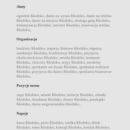
Atuty
ogródek Kłodzko
,
danie na wynos Kłodzko
,
danie na telefon
Kłodzko
,
danie na miejscu Kłodzko
,
obsługa grup Kłodzko
,
klimatyzacja Kłodzko
,
internet Kłodzko
,
rezerwacja stolika
Kłodzko
,
Organizacja
bankiety Kłodzko
,
imprezy firmowe Kłodzko
,
imprezy
zamknięte Kłodzko
,
konferencje Kłodzko
,
przyjęcia
okolicznościowe Kłodzko
,
wesela Kłodzko
,
komunie
Kłodzko
,
chrzciny Kłodzko
,
stypy Kłodzko
,
urodziny
Kłodzko
,
spotkania we dwoje Kłodzko
,
spotkania rodzinne
Kłodzko
,
przyjęcia dla dzieci Kłodzko
,
spotkania biznesowe
Kłodzko
,
Pozycje menu
zupy Kłodzko
,
sałatki Kłodzko
,
kolacje Kłodzko
,
obiady
Kłodzko
,
śniadania Kłodzko
,
desery Kłodzko
,
przekąski
Kłodzko
,
dania wegetariańskie Kłodzko
,
Napoje
kawa Kłodzko
,
piwo Kłodzko
,
wódka Kłodzko
,
drink
Kłodzko
,
wino Kłodzko
,
koktajl Kłodzko
,
koniak Kłodzko
,