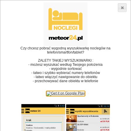
3866 lokali w Polsce! |
»
»
Restauracje
Kłodzko
Impreza firmowa
•
Dodaj lokal
Logowanie
Czy chcesz pobrać wygodną wyszukiwarkę noclegów na
telefon/smartfon/tablet?
ZALETY TAKIEJ WYSZUKIWARKI :
- możesz wyszukać według Twojego położenia
Bóg stworzył jedzenie, a diabeł kucharzy.
- wygodnie sortować
- łatwo i szybko wybierać numery telefonów
James Joyce
- łatwo włączyć nawigowanie do obiektu
- przechowywać dane obiektu w telefonie
Szukam restauracji
Restauracje
Nazwa restauracji
Restauracje na mapie