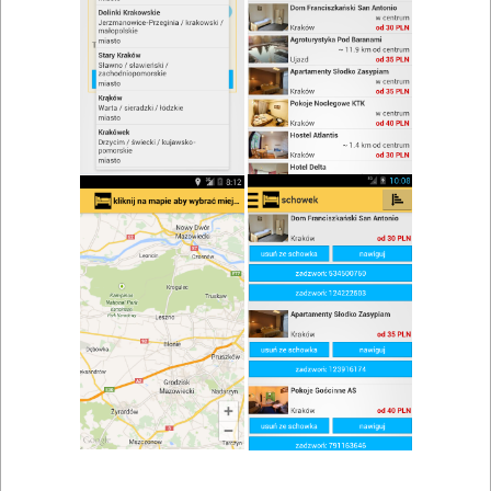
zwiń/rozwiń
Szukaj w wynikach
Impreza firmowa w Kłodzku
Mapa
Lista
Znaleziono wyników: 8