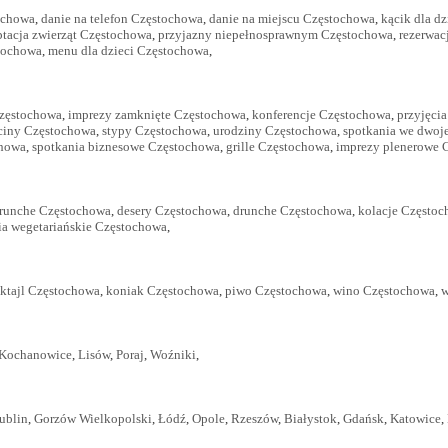
ochowa
,
danie na telefon Częstochowa
,
danie na miejscu Częstochowa
,
kącik dla d
ptacja zwierząt Częstochowa
,
przyjazny niepełnosprawnym Częstochowa
,
rezerwac
stochowa
,
menu dla dzieci Częstochowa
,
Częstochowa
,
imprezy zamknięte Częstochowa
,
konferencje Częstochowa
,
przyjęci
ciny Częstochowa
,
stypy Częstochowa
,
urodziny Częstochowa
,
spotkania we dwoj
chowa
,
spotkania biznesowe Częstochowa
,
grille Częstochowa
,
imprezy plenerowe 
runche Częstochowa
,
desery Częstochowa
,
drunche Częstochowa
,
kolacje Często
ia wegetariańskie Częstochowa
,
ktajl Częstochowa
,
koniak Częstochowa
,
piwo Częstochowa
,
wino Częstochowa
,
w
Kochanowice
,
Lisów
,
Poraj
,
Woźniki
,
ublin
,
Gorzów Wielkopolski
,
Łódź
,
Opole
,
Rzeszów
,
Białystok
,
Gdańsk
,
Katowice
,