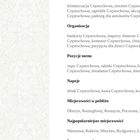
klimatyzacja Częstochowa
,
internet Częst
Częstochowa
,
ogródek Częstochowa
,
akce
Częstochowa
,
parking dla autokarów Czę
Organizacja
bankiety Częstochowa
,
imprezy firmowe 
Częstochowa
,
komunie Częstochowa
,
chrz
Częstochowa
,
przyjęcia dla dzieci Często
Pozycje menu
zupy Częstochowa
,
sałatki Częstochowa
,
b
Częstochowa
,
śniadania Częstochowa
,
dan
Napoje
drink Częstochowa
,
kawa Częstochowa
,
ko
Miejscowości w pobliżu
Olsztyn
,
Koziegłowy
,
Koszęcin
,
Poczesna
,
Najpopularniejsze miejscowości
Warszawa
,
Kraków
,
Wrocław
,
Bydgoszcz
,
L