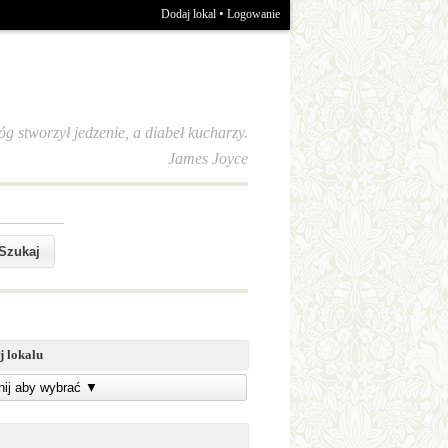
•
Dodaj lokal
Logowanie
óg stworzył jedzenie, a diabeł kucharzy.
James Joyce
j lokalu
knij aby wybrać
▼