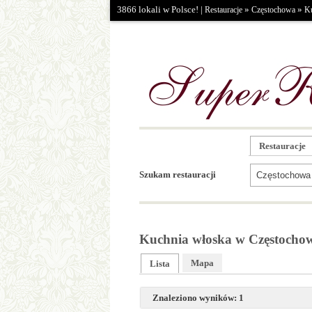
3866 lokali w Polsce! |
»
»
Restauracje
Częstochowa
Ku
Restauracje
Szukam restauracji
Kuchnia włoska w Częstochow
Mapa
Lista
Znaleziono wyników: 1