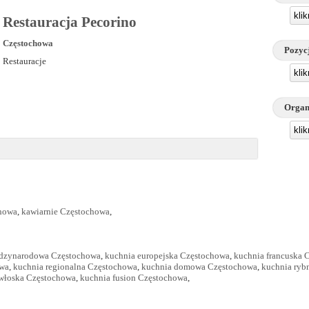
kli
Restauracja Pecorino
Częstochowa
Pozyc
Restauracje
kli
Organ
kli
chowa
,
kawiarnie Częstochowa
,
ędzynarodowa Częstochowa
,
kuchnia europejska Częstochowa
,
kuchnia francuska 
owa
,
kuchnia regionalna Częstochowa
,
kuchnia domowa Częstochowa
,
kuchnia ryb
włoska Częstochowa
,
kuchnia fusion Częstochowa
,