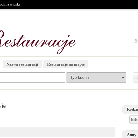
chnia włoska
B
Nazwa restauracji
Restauracje na mapie
ie
Rodza
kli
Atuty