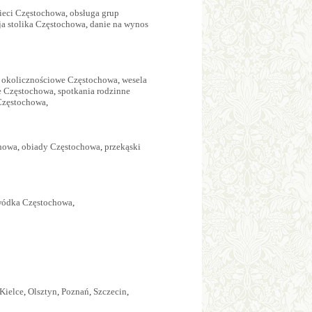
zieci Częstochowa
,
obsługa grup
ja stolika Częstochowa
,
danie na wynos
a okolicznościowe Częstochowa
,
wesela
e Częstochowa
,
spotkania rodzinne
Częstochowa
,
chowa
,
obiady Częstochowa
,
przekąski
ódka Częstochowa
,
Kielce
,
Olsztyn
,
Poznań
,
Szczecin
,