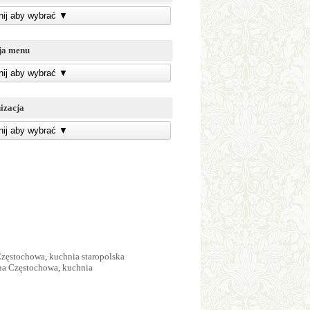
knij aby wybrać
▼
ja menu
knij aby wybrać
▼
izacja
knij aby wybrać
▼
Częstochowa
,
kuchnia staropolska
na Częstochowa
,
kuchnia