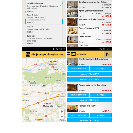
zwiń/rozwiń
Szukaj w wynikach
Kuchnia śródziemnomorska w
Częstochowie
Mapa
Lista
Znaleziono wyników: 2