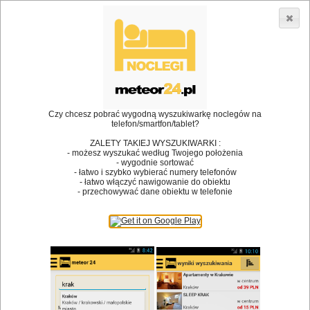
3866 lokali w Polsce! |
»
»
Restauracje
Częstochowa
Kuchnia śródziemnomorska
•
Dodaj lokal
Logowanie
Czy chcesz pobrać wygodną wyszukiwarkę noclegów na
telefon/smartfon/tablet?
ZALETY TAKIEJ WYSZUKIWARKI :
- możesz wyszukać według Twojego położenia
Bóg stworzył jedzenie, a diabeł kucharzy.
- wygodnie sortować
- łatwo i szybko wybierać numery telefonów
James Joyce
- łatwo włączyć nawigowanie do obiektu
- przechowywać dane obiektu w telefonie
Szukam restauracji
Restauracje
Nazwa restauracji
Restauracje na mapie