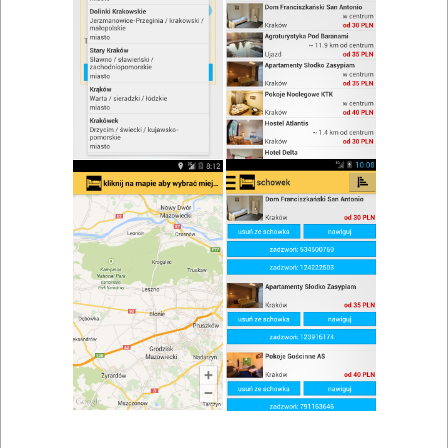
zwiń/rozwiń
Szukaj w wynikach
Spotkanie biznesowe w Bielsku Podlaskim
Mapa
Lista
Znaleziono wyników: 3