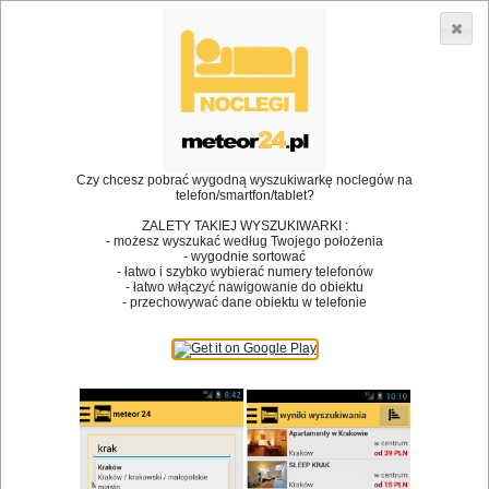
3866 lokali w Polsce! |
»
»
Restauracje
Bielsk Podlaski
Spotkanie biznesowe
•
Dodaj lokal
Logowanie
Czy chcesz pobrać wygodną wyszukiwarkę noclegów na
telefon/smartfon/tablet?
ZALETY TAKIEJ WYSZUKIWARKI :
- możesz wyszukać według Twojego położenia
Bóg stworzył jedzenie, a diabeł kucharzy.
- wygodnie sortować
- łatwo i szybko wybierać numery telefonów
James Joyce
- łatwo włączyć nawigowanie do obiektu
- przechowywać dane obiektu w telefonie
Szukam restauracji
Restauracje
Nazwa restauracji
Restauracje na mapie