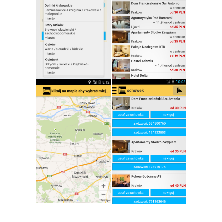
zwiń/rozwiń
Szukaj w wynikach
Przekąska w Bielsku Podlaskim
Mapa
Lista
Znaleziono wyników: 2