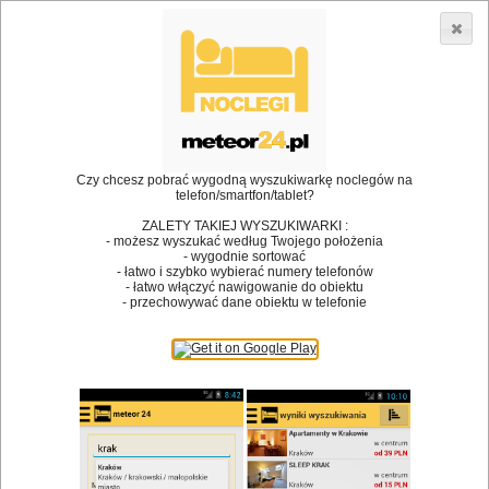
3866 lokali w Polsce! |
»
»
Restauracje
Bielsk Podlaski
Przekąska
•
Dodaj lokal
Logowanie
Czy chcesz pobrać wygodną wyszukiwarkę noclegów na
telefon/smartfon/tablet?
ZALETY TAKIEJ WYSZUKIWARKI :
- możesz wyszukać według Twojego położenia
Bóg stworzył jedzenie, a diabeł kucharzy.
- wygodnie sortować
- łatwo i szybko wybierać numery telefonów
James Joyce
- łatwo włączyć nawigowanie do obiektu
- przechowywać dane obiektu w telefonie
Szukam restauracji
Restauracje
Nazwa restauracji
Restauracje na mapie