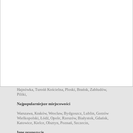
Bielsk Podlaski
,
przyjęcia dla dzieci Bielsk Podlaski
,
spotkania biznesowe Bielsk Podlaski
,
Pozycje menu
zupy Bielsk Podlaski
,
sałatki Bielsk Podlaski
,
desery Bielsk
Podlaski
,
kolacje Bielsk Podlaski
,
obiady Bielsk Podlaski
,
przekąski Bielsk Podlaski
,
dania wegetariańskie Bielsk
Podlaski
,
śniadania Bielsk Podlaski
,
Napoje
drink Bielsk Podlaski
,
kawa Bielsk Podlaski
,
piwo Bielsk
Podlaski
,
wino Bielsk Podlaski
,
wódka Bielsk Podlaski
,
koktajl Bielsk Podlaski
,
koniak Bielsk Podlaski
,
Miejscowości w pobliżu
Hajnówka
,
Turośń Kościelna
,
Ploski
,
Brańsk
,
Zabłudów
,
Piliki
,
Najpopularniejsze miejscowości
Warszawa
,
Kraków
,
Wrocław
,
Bydgoszcz
,
Lublin
,
Gorzów
Wielkopolski
,
Łódź
,
Opole
,
Rzeszów
,
Białystok
,
Gdańsk
,
Katowice
,
Kielce
,
Olsztyn
,
Poznań
,
Szczecin
,
Inne propozycje