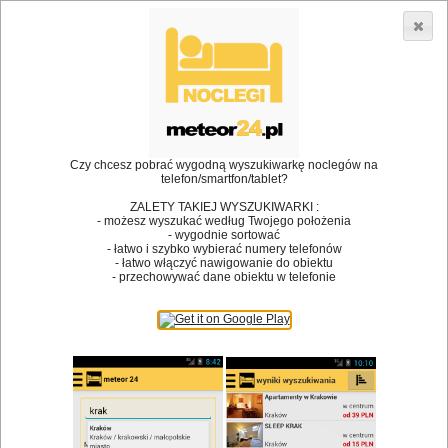
3866 lokali w Polsce! |
»
»
Restauracje
Białka Tatrzańska
Danie na miejscu
•
Dodaj lokal
Logowanie
Czy chcesz pobrać wygodną wyszukiwarkę noclegów na
telefon/smartfon/tablet?
ZALETY TAKIEJ WYSZUKIWARKI :
- możesz wyszukać według Twojego położenia
Bóg stworzył jedzenie, a diabeł kucharzy.
- wygodnie sortować
- łatwo i szybko wybierać numery telefonów
James Joyce
- łatwo włączyć nawigowanie do obiektu
- przechowywać dane obiektu w telefonie
Szukam restauracji
Restauracje
Nazwa restauracji
Restauracje na mapie