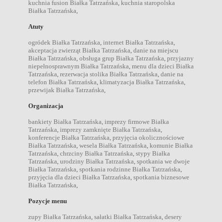
kuchnia fusion Białka Tatrzańska
,
kuchnia staropolska
Białka Tatrzańska
,
Atuty
ogródek Białka Tatrzańska
,
internet Białka Tatrzańska
,
akceptacja zwierząt Białka Tatrzańska
,
danie na miejscu
Białka Tatrzańska
,
obsługa grup Białka Tatrzańska
,
przyjazny
niepełnosprawnym Białka Tatrzańska
,
menu dla dzieci Białka
Tatrzańska
,
rezerwacja stolika Białka Tatrzańska
,
danie na
telefon Białka Tatrzańska
,
klimatyzacja Białka Tatrzańska
,
przewijak Białka Tatrzańska
,
Organizacja
bankiety Białka Tatrzańska
,
imprezy firmowe Białka
Tatrzańska
,
imprezy zamknięte Białka Tatrzańska
,
konferencje Białka Tatrzańska
,
przyjęcia okolicznościowe
Białka Tatrzańska
,
wesela Białka Tatrzańska
,
komunie Białka
Tatrzańska
,
chrzciny Białka Tatrzańska
,
stypy Białka
Tatrzańska
,
urodziny Białka Tatrzańska
,
spotkania we dwoje
Białka Tatrzańska
,
spotkania rodzinne Białka Tatrzańska
,
przyjęcia dla dzieci Białka Tatrzańska
,
spotkania biznesowe
Białka Tatrzańska
,
Pozycje menu
zupy Białka Tatrzańska
,
sałatki Białka Tatrzańska
,
desery