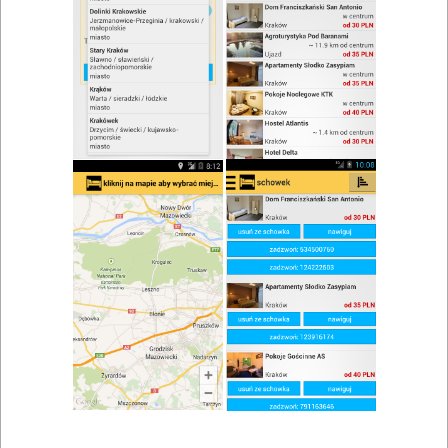
zwiń/rozwiń
Szukaj w wynikach
Danie na miejscu w Białce Tatrzańskiej
Mapa
Lista
Znaleziono wyników: 6