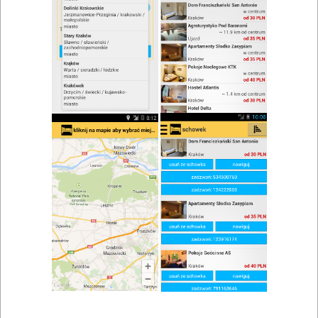
zwiń/rozwiń
Szukaj w wynikach
Lokale gastronomiczne w Czarnej Górze
Mapa
Lista
Znaleziono wyników: 1