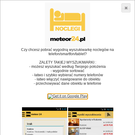
3866 lokali w Polsce! |
»
•
Restauracje
Czarna Góra
Dodaj lokal
Logowanie
Czy chcesz pobrać wygodną wyszukiwarkę noclegów na
telefon/smartfon/tablet?
Bóg stworzył jedzenie, a diabeł kucharzy.
ZALETY TAKIEJ WYSZUKIWARKI :
- możesz wyszukać według Twojego położenia
James Joyce
- wygodnie sortować
- łatwo i szybko wybierać numery telefonów
Szukam restauracji
- łatwo włączyć nawigowanie do obiektu
- przechowywać dane obiektu w telefonie
Restauracje
Nazwa restauracji
Restauracje na mapie