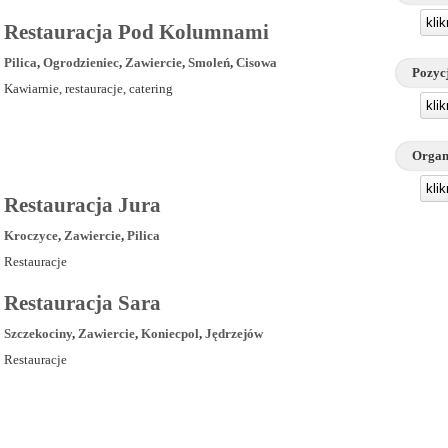
kli
Restauracja Pod Kolumnami
Pilica
,
Ogrodzieniec
,
Zawiercie
,
Smoleń
,
Cisowa
Pozyc
Kawiarnie, restauracje, catering
kli
Organ
kli
Restauracja Jura
Kroczyce
,
Zawiercie
,
Pilica
Restauracje
Restauracja Sara
Szczekociny
,
Zawiercie
,
Koniecpol
,
Jędrzejów
Restauracje