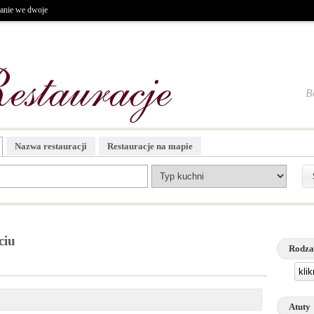
anie we dwoje
B
Nazwa restauracji
Restauracje na mapie
ciu
Rodza
kli
Atuty