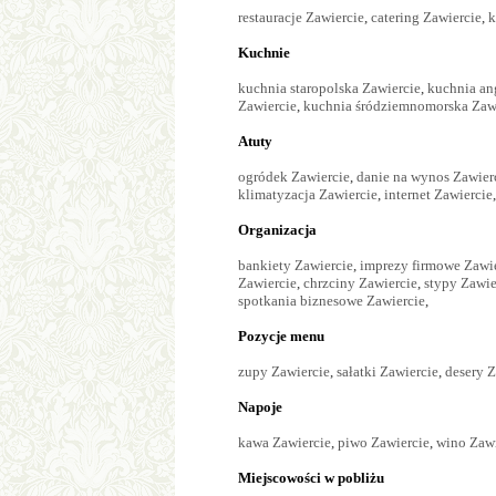
restauracje Zawiercie
,
catering Zawiercie
,
k
Kuchnie
kuchnia staropolska Zawiercie
,
kuchnia an
Zawiercie
,
kuchnia śródziemnomorska Zaw
Atuty
ogródek Zawiercie
,
danie na wynos Zawier
klimatyzacja Zawiercie
,
internet Zawiercie
Organizacja
bankiety Zawiercie
,
imprezy firmowe Zawi
Zawiercie
,
chrzciny Zawiercie
,
stypy Zawie
spotkania biznesowe Zawiercie
,
Pozycje menu
zupy Zawiercie
,
sałatki Zawiercie
,
desery Z
Napoje
kawa Zawiercie
,
piwo Zawiercie
,
wino Zawi
Miejscowości w pobliżu