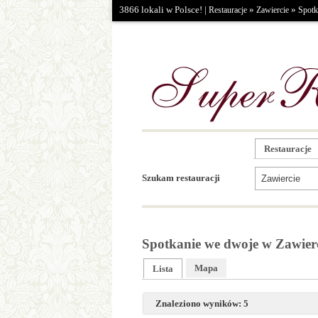
3866 lokali w Polsce! |
»
»
Restauracje
Zawiercie
Spotk
Restauracje
Szukam restauracji
Spotkanie we dwoje w Zawier
Mapa
Lista
Znaleziono wyników: 5