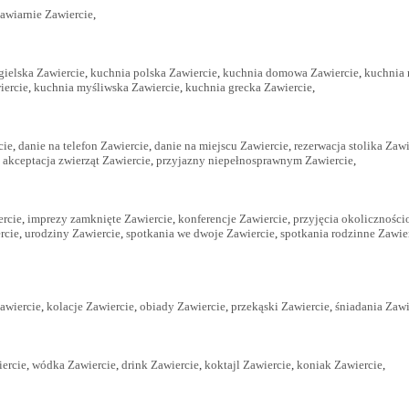
awiarnie Zawiercie
,
gielska Zawiercie
,
kuchnia polska Zawiercie
,
kuchnia domowa Zawiercie
,
kuchnia 
iercie
,
kuchnia myśliwska Zawiercie
,
kuchnia grecka Zawiercie
,
cie
,
danie na telefon Zawiercie
,
danie na miejscu Zawiercie
,
rezerwacja stolika Zawi
,
akceptacja zwierząt Zawiercie
,
przyjazny niepełnosprawnym Zawiercie
,
ercie
,
imprezy zamknięte Zawiercie
,
konferencje Zawiercie
,
przyjęcia okoliczności
rcie
,
urodziny Zawiercie
,
spotkania we dwoje Zawiercie
,
spotkania rodzinne Zawie
awiercie
,
kolacje Zawiercie
,
obiady Zawiercie
,
przekąski Zawiercie
,
śniadania Zawi
ercie
,
wódka Zawiercie
,
drink Zawiercie
,
koktajl Zawiercie
,
koniak Zawiercie
,