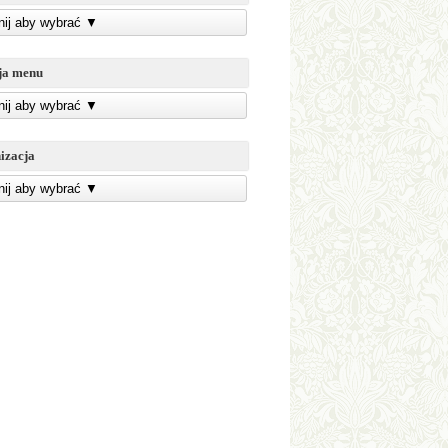
knij aby wybrać
▼
ja menu
knij aby wybrać
▼
izacja
knij aby wybrać
▼