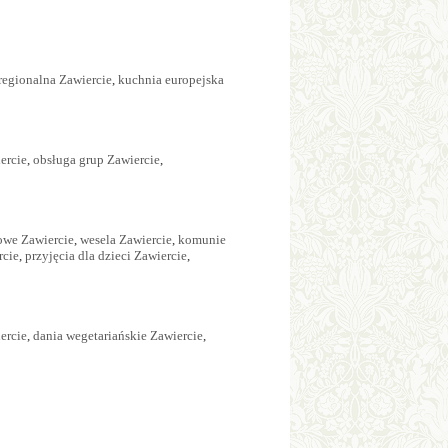
regionalna Zawiercie
,
kuchnia europejska
ercie
,
obsługa grup Zawiercie
,
owe Zawiercie
,
wesela Zawiercie
,
komunie
rcie
,
przyjęcia dla dzieci Zawiercie
,
ercie
,
dania wegetariańskie Zawiercie
,