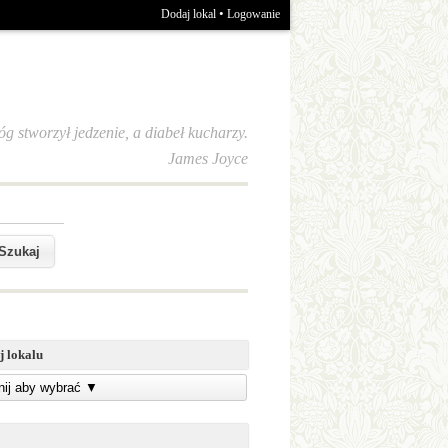
•
Dodaj lokal
Logowanie
óg stworzył jedzenie, a diabeł kucharzy.
James Joyce
j lokalu
knij aby wybrać
▼