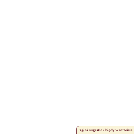
Gospoda Pazibroda
Chrzanowo
,
Maków Mazowiecki
Restauracje
zgłoś sugestie / błędy w serwisie