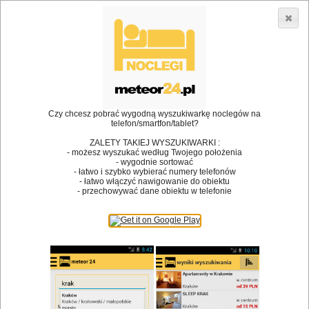
3866 lokali w Polsce! |
»
•
Restauracje
mazowieckie
Dodaj lokal
Logowanie
Czy chcesz pobrać wygodną wyszukiwarkę noclegów na
telefon/smartfon/tablet?
Bóg stworzył jedzenie, a diabeł kucharzy.
ZALETY TAKIEJ WYSZUKIWARKI :
- możesz wyszukać według Twojego położenia
James Joyce
- wygodnie sortować
- łatwo i szybko wybierać numery telefonów
Szukam restauracji
- łatwo włączyć nawigowanie do obiektu
- przechowywać dane obiektu w telefonie
Restauracje
Nazwa restauracji
Restauracje na mapie