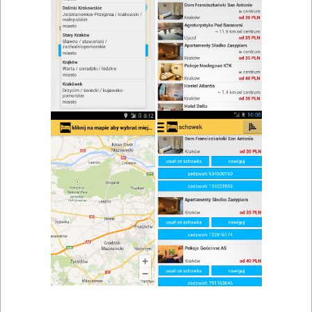
zwiń/rozwiń
Szukaj w wynikach
Lokale gastronomiczne w mazowieckim
Mapa
Lista
Znaleziono wyników: 381