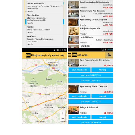
zwiń/rozwiń
Szukaj w wynikach
Impreza zamknięta w Kościelisku
Mapa
Lista
Znaleziono wyników: 3