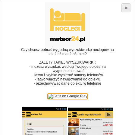
3866 lokali w Polsce! |
»
»
Restauracje
Kościelisko
Impreza zamknięta
•
Dodaj lokal
Logowanie
Czy chcesz pobrać wygodną wyszukiwarkę noclegów na
telefon/smartfon/tablet?
ZALETY TAKIEJ WYSZUKIWARKI :
- możesz wyszukać według Twojego położenia
Bóg stworzył jedzenie, a diabeł kucharzy.
- wygodnie sortować
- łatwo i szybko wybierać numery telefonów
James Joyce
- łatwo włączyć nawigowanie do obiektu
- przechowywać dane obiektu w telefonie
Szukam restauracji
Restauracje
Nazwa restauracji
Restauracje na mapie