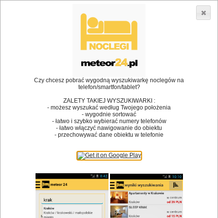
3866 lokali w Polsce! |
»
»
Restauracje
Koniecpol
Rezerwacja stolika
•
Dodaj lokal
Logowanie
Czy chcesz pobrać wygodną wyszukiwarkę noclegów na
telefon/smartfon/tablet?
ZALETY TAKIEJ WYSZUKIWARKI :
- możesz wyszukać według Twojego położenia
Bóg stworzył jedzenie, a diabeł kucharzy.
- wygodnie sortować
- łatwo i szybko wybierać numery telefonów
James Joyce
- łatwo włączyć nawigowanie do obiektu
- przechowywać dane obiektu w telefonie
Szukam restauracji
Restauracje
Nazwa restauracji
Restauracje na mapie