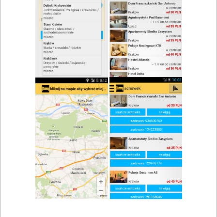
zwiń/rozwiń
Szukaj w wynikach
Rezerwacja stolika w Koniecpolu
Mapa
Lista
Znaleziono wyników: 1