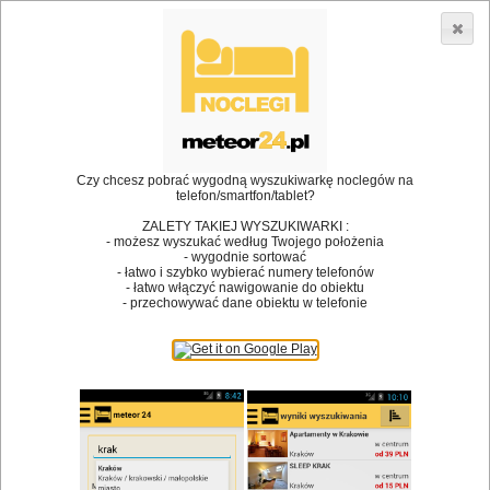
3866 lokali w Polsce! |
»
Restauracje
Siemianowice
»
»
Śląskie
Restauracja
Restauracja Osteria
•
Dodaj lokal
Logowanie
Czy chcesz pobrać wygodną wyszukiwarkę noclegów na
telefon/smartfon/tablet?
ZALETY TAKIEJ WYSZUKIWARKI :
- możesz wyszukać według Twojego położenia
- wygodnie sortować
Bóg stworzył jedzenie, a diabeł kucharzy.
- łatwo i szybko wybierać numery telefonów
- łatwo włączyć nawigowanie do obiektu
James Joyce
- przechowywać dane obiektu w telefonie
Szukam restauracji
Restauracje
Nazwa restauracji
Restauracje na mapie