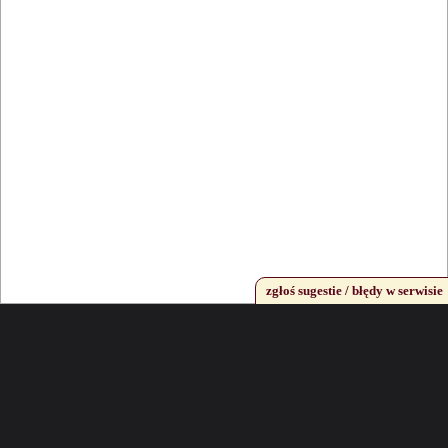
zgłoś sugestie / błędy w serwisie
Dodaj lokal
Logowanie
Kontakt
Regulamin