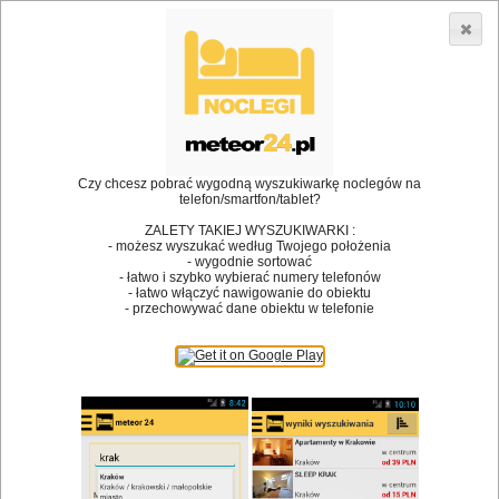
3866 lokali w Polsce! |
»
»
»
Restauracje
Muszkowo
Restauracja
Restauracja Lusia
•
Dodaj lokal
Logowanie
Czy chcesz pobrać wygodną wyszukiwarkę noclegów na
telefon/smartfon/tablet?
ZALETY TAKIEJ WYSZUKIWARKI :
- możesz wyszukać według Twojego położenia
Bóg stworzył jedzenie, a diabeł kucharzy.
- wygodnie sortować
- łatwo i szybko wybierać numery telefonów
James Joyce
- łatwo włączyć nawigowanie do obiektu
- przechowywać dane obiektu w telefonie
Szukam restauracji
Restauracje
Nazwa restauracji
Restauracje na mapie