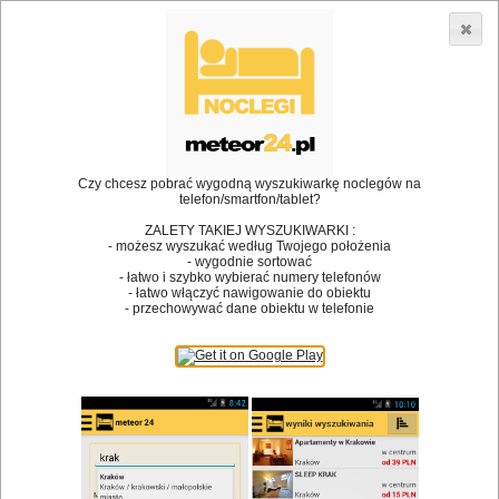
3866 lokali w Polsce! |
»
»
»
Restauracje
Dąbrowa Górnicza
Restauracja
Restauracja
Julia
•
Dodaj lokal
Logowanie
Czy chcesz pobrać wygodną wyszukiwarkę noclegów na
telefon/smartfon/tablet?
ZALETY TAKIEJ WYSZUKIWARKI :
- możesz wyszukać według Twojego położenia
- wygodnie sortować
Bóg stworzył jedzenie, a diabeł kucharzy.
- łatwo i szybko wybierać numery telefonów
- łatwo włączyć nawigowanie do obiektu
James Joyce
- przechowywać dane obiektu w telefonie
Szukam restauracji
Restauracje
Nazwa restauracji
Restauracje na mapie