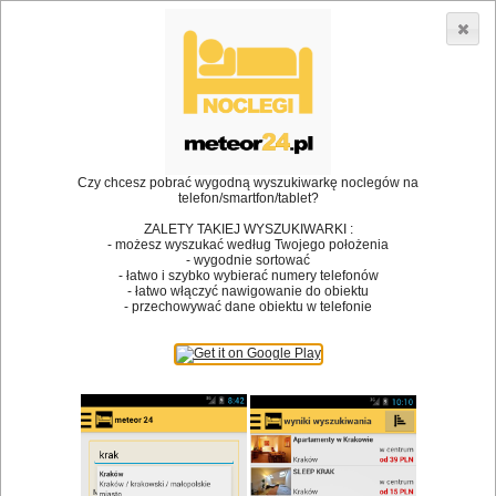
3866 lokali w Polsce! |
»
»
»
Restauracje
Gliwice
Restauracja
Dobra Kasza Nasza
Restauracja
•
Dodaj lokal
Logowanie
Czy chcesz pobrać wygodną wyszukiwarkę noclegów na
telefon/smartfon/tablet?
ZALETY TAKIEJ WYSZUKIWARKI :
- możesz wyszukać według Twojego położenia
- wygodnie sortować
Bóg stworzył jedzenie, a diabeł kucharzy.
- łatwo i szybko wybierać numery telefonów
- łatwo włączyć nawigowanie do obiektu
James Joyce
- przechowywać dane obiektu w telefonie
Szukam restauracji
Restauracje
Nazwa restauracji
Restauracje na mapie